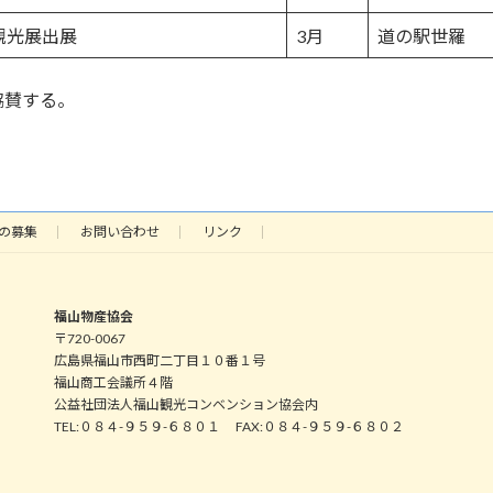
光展出展
3月
道の駅世羅
賛する。
の募集
お問い合わせ
リンク
福山物産協会
〒720-0067
広島県福山市西町二丁目１０番１号
福山商工会議所４階
公益社団法人福山観光コンベンション協会内
TEL:０８４-９５９-６８０１ FAX:０８４-９５９-６８０２