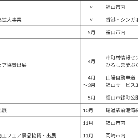
〃
福山市内
拡大事業
〃
香港・シンガ
5月
福山市内
市町村情報セ
4月
ア協賛出展
ひろしま夢ぷ
4月
山陽自動車道
～3月
福山サービス
5月
福山市緑町公
出展
10月
尾道駅前港湾
11月
福山市内
工フェア景品協賛・出展
11月
岡崎市内