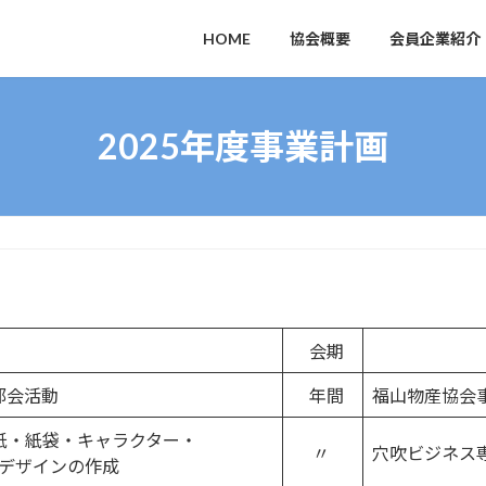
HOME
協会概要
会員企業紹介
2025年度事業計画
会期
場
部会活動
年間
福山物産協会
・紙袋・キャラクター・
〃
穴吹ビジネス
ザインの作成