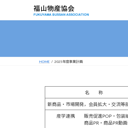
コ
ナ
ン
ビ
テ
ゲ
ン
ー
ツ
シ
へ
ョ
ス
ン
キ
に
ッ
移
HOME
2025年度事業計画
プ
動
名 称
新商品・市場開発，会員拡大・交流等
産学連携 販売促進POP・包装紙
商品PR・商品PR動画デ