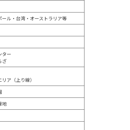
ポール・台湾・オーストラリア等
ンター
らざ
エリア（上り線）
園
緑地