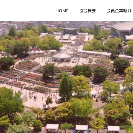
HOME
協会概要
会員企業紹介
全国唯一といわれる天守閣北側鉄板張り
2022年8月28日を「福山城築城記念日」と
して一般社団法人日本記念日協会に
正式登録されました。
築城日を記念日として登録されたの
は、福山城が日本で初めてになりま
す。