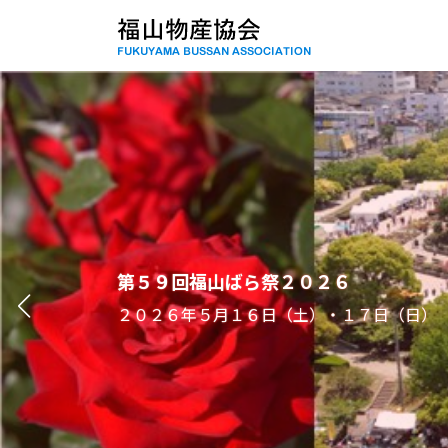
コ
ナ
ン
ビ
テ
ゲ
ン
ー
ツ
シ
へ
ョ
ス
ン
キ
に
ッ
移
プ
動
第５９回福山ばら祭２０２６
２０２６年５月１６日（土）・１７日（日）