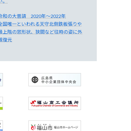
い。
令和の大普請 2020年～2022年
全国唯一といわれる天守北側鉄板張りや
最上階の窓形状、狭間など往時の姿に外
観復元