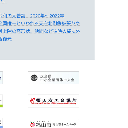
い。
令和の大普請 2020年～2022年
全国唯一といわれる天守北側鉄板張りや
最上階の窓形状、狭間など往時の姿に外
観復元