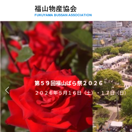
コ
ナ
ン
ビ
テ
ゲ
ン
ー
ツ
シ
へ
ョ
ス
ン
キ
に
ッ
移
プ
動
第５９回福山ばら祭２０２６
２０２６年５月１６日（土）・１７日（日）