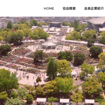
HOME
協会概要
会員企業紹介
全国唯一といわれる天守閣北側鉄板張り
2022年8月28日を「福山城築城記念日」と
して一般社団法人日本記念日協会に
正式登録されました。
築城日を記念日として登録されたの
は、福山城が日本で初めてになりま
す。