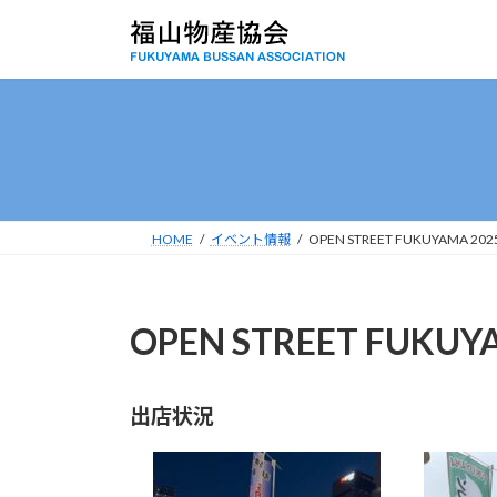
コ
ナ
ン
ビ
テ
ゲ
ン
ー
ツ
シ
へ
ョ
ス
ン
キ
に
ッ
移
HOME
イベント情報
OPEN STREET FUKUYAMA 2
プ
動
OPEN STREET FUK
出店状況